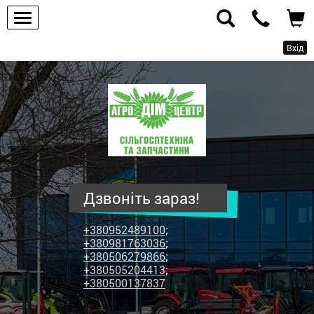
Вхід
ПП
"Агродім-
центр"
-
продаж
сільськогосподарської
техніки
Дзвоніть зараз!
та
запчастин
+380952489100
;
+380981763036
;
+380506279866
;
+380505204413
;
+380500137837