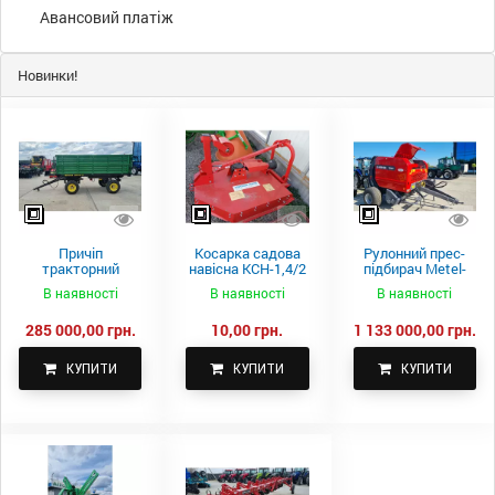
Авансовий платіж
Новинки!
Причіп
Косарка садова
Рулонний прес-
тракторний
навісна КСН-1,4/2
підбирач Metel-
самоскидний
м.
Fach Z 587
В наявності
В наявності
В наявності
Spike 2 ПТС-4
285 000,00 грн.
10,00 грн.
1 133 000,00 грн.
КУПИТИ
КУПИТИ
КУПИТИ