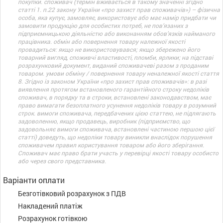
покупки. споживач (термін вживається в такому значенні згідно
статті 1. п.22 закону України «про захист прав споживачів») – фізична
особа, яка купує, замовляє, використовує або має намір придбати чи
замовити продукцію для особистих потреб, не пов’язаних з
підприємницькою діяльністю або виконанням обов’язків найманого
працівника. обмін або повернення товару належної якості
провадиться: якщо не використовувався; якщо збережено його
товарний вигляд, споживчі властивості, пломби, ярлики; на підставі
розрахунковий документ, виданий споживачеві разом з проданим
товаром. умови обміну / повернення товару неналежної якості стаття
8. Згідно із законом України «про захист прав споживачів»: в разі
виявлення протягом встановленого гарантійного строку недоліків
споживач, в порядку та в строки, встановлені законодавством, має
право вимагати безоплатного усунення недоліків товару в розумний
строк. вимоги споживача, передбачених цією статтею, не підлягають
задоволенню, якщо продавець, виробник (підприємство, що
задовольняє вимоги споживача, встановлені частиною першою цієї
статті) доведуть, що недоліки товару виникли внаслідок порушення
споживачем правил користування товаром або його зберігання.
Споживач має право брати участь у перевірці якості товару особисто
або через свого представника.
Варіанти оплати
Безготівковий розрахунок з ПДВ
Накладений платіж
Розрахунок готівкою