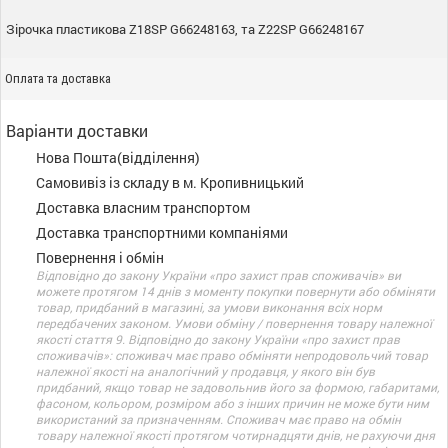
Зірочка пластикова Z18SP G66248163, та Z22SP G66248167
Оплата та доставка
Варіанти доставки
Нова Пошта(відділення)
Самовивіз із складу в м. Кропивницький
Доставка власним транспортом
Доставка транспортними компаніями
Повернення і обмін
Відповідно до закону України «про захист прав споживачів» ви
можете протягом 14 днів з моменту покупки повернути або обміняти
товар, придбаний в магазині, за умови виконання всіх норм
передбачених законом. Умови обміну / повернення товару належної
якості стаття 9. Відповідно до закону України «про захист прав
споживачів»: споживач має право обміняти непродовольчий товар
належної якості на аналогічний у продавця, у якого він був
придбаний, якщо товар не задовольнив його за формою, габаритами,
фасоном, кольором, розміром або з інших причин не може бути ним
використаний за призначенням. Споживач має право на обмін
товару належної якості протягом чотирнадцяти днів, не рахуючи дня