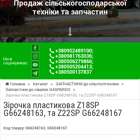
Продаж сільськогосподарської
техніки та запчастин
+380952489100
;
+380981763036
;
Ми в
+380506279866
;
соцмережах:
+380505204413
;
+380500137837
Головна
>
Каталог
>
ЗАПЧАСТИНИ до сільгосптехніки
>
Запчастини до сівалок GASPARDO
>
Зірочка пластикова Z18SP G66248163, та Z22SP G66248167
Зірочка пластикова Z18SP
G66248163, та Z22SP G66248167
Код товару:
G66248163, G66248167