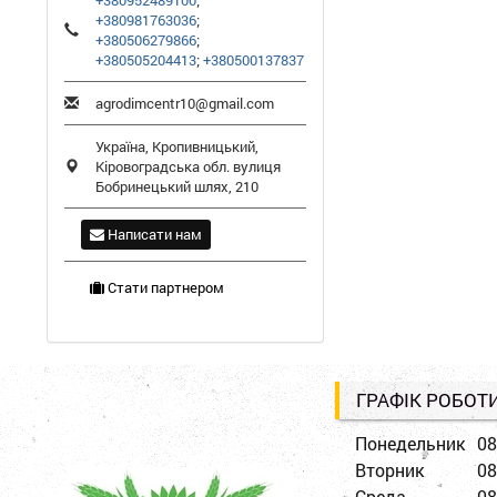
+380952489100
;
+380981763036
;
+380506279866
;
+380505204413
;
+380500137837
agrodimcentr10@gmail.com
Україна,
Кропивницький
,
Кіровоградська обл.
вулиця
Бобринецький шлях, 210
Написати нам
Стати партнером
ГРАФІК РОБОТ
Понедельник
08
Вторник
08
Среда
08