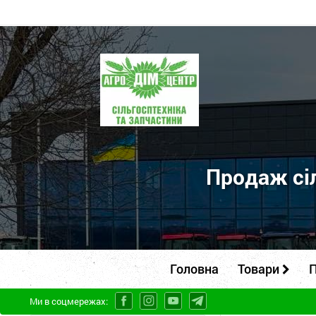
ПП
"Агродім-
центр"
-
продаж
сільськогосподарської
Продаж сіл
техніки
та
запчастин
Головна
Товари
П
Ми в соцмережах: