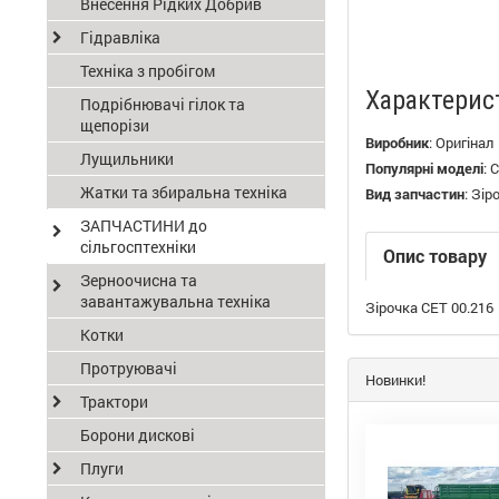
Внесення Рідких Добрив
Гідравліка
Техніка з пробігом
Характерис
Подрібнювачі гілок та
щепорізи
Виробник
:
Оригінал
Лущильники
Популярні моделі
:
С
Жатки та збиральна техніка
Вид запчастин
:
Зір
ЗАПЧАСТИНИ до
сільгосптехніки
Опис товару
Зерноочисна та
завантажувальна техніка
Зірочка СЕТ 00.216
Котки
Протруювачі
Новинки!
Трактори
Борони дискові
Плуги