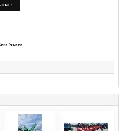
н клік
бник
:
Україна