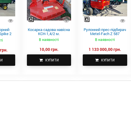
орний
Косарка садова навісна
Рулонний прес-підбирач
pike 2
КСН-1,4/2 м.
Metel-Fach Z 587
В наявності
В наявності
ті
10,00 грн.
1 133 000,00 грн.
грн.
ТИ
КУПИТИ
КУПИТИ