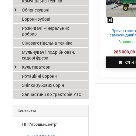
Комунальна техніка
Обприскувачі
Борони зубові
Розкидачі мінеральних
Причіп тракт
добрив
самоскидний S
ПТС-4
В наявнос
Сінозаготівельна техніка
285 000,00 
Мульчувач і подрібнювач,
садові фрези
КУПИ
Культиватори
Ротаційні борони
Зчіпки зубових борін
Запчастини до тракторів YTO
Контакты
ПП "Агродім-центр"