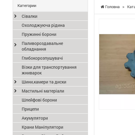
Категории
Головна
>
Кат
Сівалки
Охолоджуюча рідина
Пружинні борони
Паливороздавальне
обладнання
Глибокорозпушувачі
Візки для транспортування
жниварок
Шини,камери та диски
Мастильні матеріали
Шлейфові борони
Прицепи
Акумулятори
Крани Маніпулятори