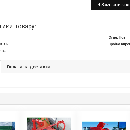
Замовити в оди
тики товару:
Стан
:
Нові
3 3.6
Країна виро
очка
Оплата та доставка