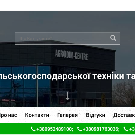
ьськогосподарської техніки т
ро нас
Контакти
Галерея
Відгуки
Доставк
+380952489100
;
+380981763036
;
+3