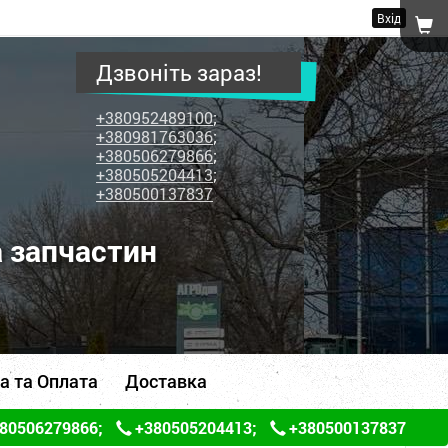
Вхід
Дзвоніть зараз!
+380952489100
;
+380981763036
;
+380506279866
;
+380505204413
;
+380500137837
а запчастин
а та Оплата
Доставка
80506279866
;
+380505204413
;
+380500137837